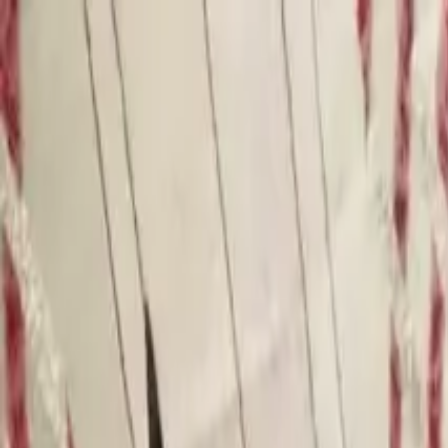
Newsy
Galerie
Wywiady
Recenzje
Promocja
Kon