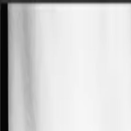
Newsy
Galerie
Wywiady
Recenzje
Promocja
Kon