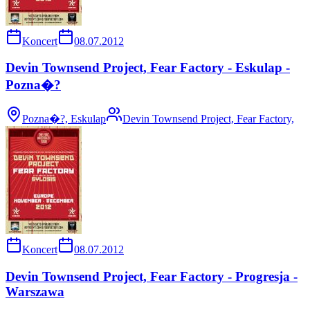
Koncert
08.07.2012
Devin Townsend Project, Fear Factory - Eskulap -
Pozna�?
Pozna�?, Eskulap
Devin Townsend Project, Fear Factory,
Koncert
08.07.2012
Devin Townsend Project, Fear Factory - Progresja -
Warszawa