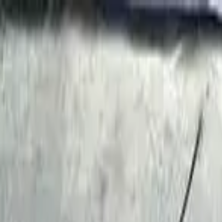
Newsy
Galerie
Wywiady
Recenzje
Promocja
Kon