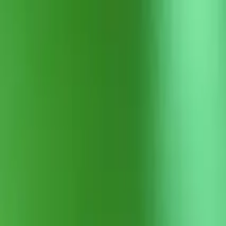
Newsy
Galerie
Wywiady
Recenzje
Promocja
Kon