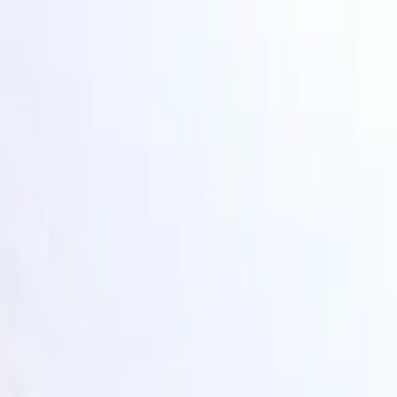
Newsy
Galerie
Wywiady
Recenzje
Promocja
Kon