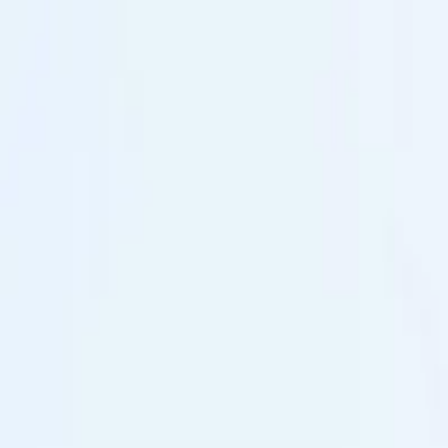
Newsy
Galerie
Wywiady
Recenzje
Promocja
Kon