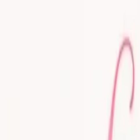
Newsy
Galerie
Wywiady
Recenzje
Promocja
Kon