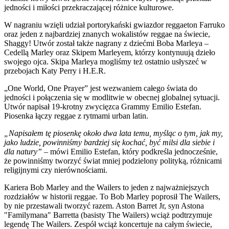
jedności i miłości przekraczającej różnice kulturowe.
W nagraniu wzięli udział portorykański gwiazdor reggaeton Farruko
oraz jeden z najbardziej znanych wokalistów reggae na świecie,
Shaggy! Utwór został także nagrany z dziećmi Boba Marleya –
Cedellą Marley oraz Skipem Marleyem, którzy kontynuują dzieło
swojego ojca. Skipa Marleya mogliśmy też ostatnio usłyszeć w
przebojach Katy Perry i H.E.R.
„One World, One Prayer” jest wezwaniem całego świata do
jedności i połączenia się w modlitwie w obecnej globalnej sytuacji.
Utwór napisał 19-krotny zwycięzca Grammy Emilio Estefan.
Piosenka łączy reggae z rytmami urban latin.
„Napisałem tę piosenkę około dwa lata temu, myśląc o tym, jak my,
jako ludzie, powinniśmy bardziej się kochać, być milsi dla siebie i
dla natury”
– mówi Emilio Estefan, który podkreśla jednocześnie,
że powinniśmy tworzyć świat mniej podzielony polityką, różnicami
religijnymi czy nierównościami.
Kariera Bob Marley and the Wailers to jeden z najważniejszych
rozdziałów w historii reggae. To Bob Marley poprosił The Wailers,
by nie przestawali tworzyć razem. Aston Barret Jr, syn Astona
"Familymana" Barretta (basisty The Wailers) wciąż podtrzymuje
legendę The Wailers. Zespół wciąż koncertuje na całym świecie,