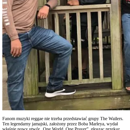
Fanom muzyki reggae nie trzeba przedstawiać grupy The Wailers.
Ten legendarny jamajski, założony przez Boba Marleya, wydał
właśnie nowy utwór „One World, One Prayer”, głosząc przekaz