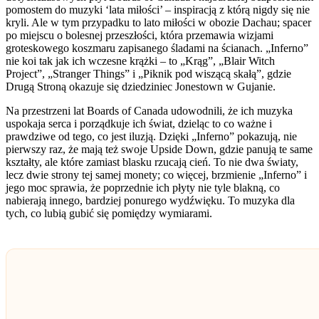
pomostem do muzyki ‘lata miłości’ – inspiracją z którą nigdy się nie
kryli. Ale w tym przypadku to lato miłości w obozie Dachau; spacer
po miejscu o bolesnej przeszłości, która przemawia wizjami
groteskowego koszmaru zapisanego śladami na ścianach. „Inferno”
nie koi tak jak ich wczesne krążki – to „Krąg”, „Blair Witch
Project”, „Stranger Things” i „Piknik pod wiszącą skałą”, gdzie
Drugą Stroną okazuje się dziedziniec Jonestown w Gujanie.
Na przestrzeni lat Boards of Canada udowodnili, że ich muzyka
uspokaja serca i porządkuje ich świat, dzieląc to co ważne i
prawdziwe od tego, co jest iluzją. Dzięki „Inferno” pokazują, nie
pierwszy raz, że mają też swoje Upside Down, gdzie panują te same
kształty, ale które zamiast blasku rzucają cień. To nie dwa światy,
lecz dwie strony tej samej monety; co więcej, brzmienie „Inferno” i
jego moc sprawia, że poprzednie ich płyty nie tyle blakną, co
nabierają innego, bardziej ponurego wydźwięku. To muzyka dla
tych, co lubią gubić się pomiędzy wymiarami.