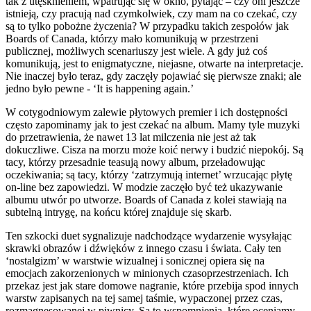
tak z utęsknieniem, wpatrując się w okno, pytając – czy oni jeszcze
istnieją, czy pracują nad czymkolwiek, czy mam na co czekać, czy
są to tylko pobożne życzenia? W przypadku takich zespołów jak
Boards of Canada, którzy mało komunikują w przestrzeni
publicznej, możliwych scenariuszy jest wiele. A gdy już coś
komunikują, jest to enigmatyczne, niejasne, otwarte na interpretacje.
Nie inaczej było teraz, gdy zaczęły pojawiać się pierwsze znaki; ale
jedno było pewne - ‘It is happening again.’
W cotygodniowym zalewie płytowych premier i ich dostępności
często zapominamy jak to jest czekać na album. Mamy tyle muzyki
do przetrawienia, że nawet 13 lat milczenia nie jest aż tak
dokuczliwe. Cisza na morzu może koić nerwy i budzić niepokój. Są
tacy, którzy przesadnie teasują nowy album, przeładowując
oczekiwania; są tacy, którzy ‘zatrzymują internet’ wrzucając płytę
on-line bez zapowiedzi. W modzie zaczęło być też ukazywanie
albumu utwór po utworze. Boards of Canada z kolei stawiają na
subtelną intrygę, na końcu której znajduje się skarb.
Ten szkocki duet sygnalizuje nadchodzące wydarzenie wysyłając
skrawki obrazów i dźwięków z innego czasu i świata. Cały ten
‘nostalgizm’ w warstwie wizualnej i sonicznej opiera się na
emocjach zakorzenionych w minionych czasoprzestrzeniach. Ich
przekaz jest jak stare domowe nagranie, które przebija spod innych
warstw zapisanych na tej samej taśmie, wypaczonej przez czas,
rozmagnesowanej w piwnicy. Są to wspomnienia, które oceniamy