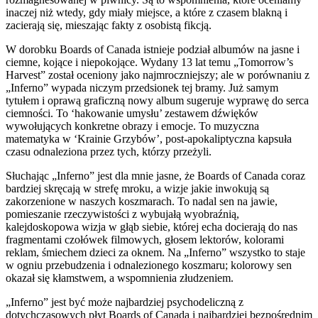
inaczej niż wtedy, gdy miały miejsce, a które z czasem blakną i
zacierają się, mieszając fakty z osobistą fikcją.
W dorobku Boards of Canada istnieje podział albumów na jasne i
ciemne, kojące i niepokojące. Wydany 13 lat temu „Tomorrow’s
Harvest” został oceniony jako najmroczniejszy; ale w porównaniu z
„Inferno” wypada niczym przedsionek tej bramy. Już samym
tytułem i oprawą graficzną nowy album sugeruje wyprawę do serca
ciemności. To ‘hakowanie umysłu’ zestawem dźwięków
wywołujących konkretne obrazy i emocje. To muzyczna
matematyka w ‘Krainie Grzybów’, post-apokaliptyczna kapsuła
czasu odnaleziona przez tych, którzy przeżyli.
Słuchając „Inferno” jest dla mnie jasne, że Boards of Canada coraz
bardziej skręcają w strefę mroku, a wizje jakie inwokują są
zakorzenione w naszych koszmarach. To nadal sen na jawie,
pomieszanie rzeczywistości z wybujałą wyobraźnią,
kalejdoskopowa wizja w głąb siebie, której echa docierają do nas
fragmentami czołówek filmowych, głosem lektorów, kolorami
reklam, śmiechem dzieci za oknem. Na „Inferno” wszystko to staje
w ogniu przebudzenia i odnalezionego koszmaru; kolorowy sen
okazał się kłamstwem, a wspomnienia złudzeniem.
„Inferno” jest być może najbardziej psychodeliczną z
dotychczasowych płyt Boards of Canada i najbardziej bezpośrednim