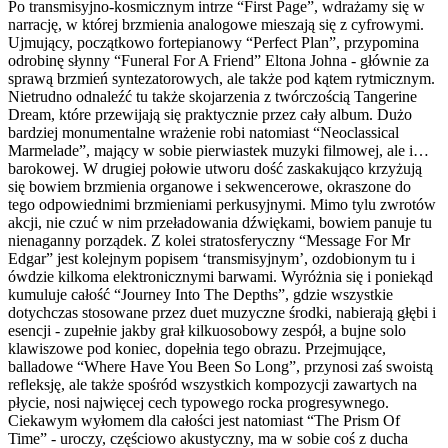
Po transmisyjno-kosmicznym intrze “First Page”, wdrażamy się w
narrację, w której brzmienia analogowe mieszają się z cyfrowymi.
Ujmujący, początkowo fortepianowy “Perfect Plan”, przypomina
odrobinę słynny “Funeral For A Friend” Eltona Johna - głównie za
sprawą brzmień syntezatorowych, ale także pod kątem rytmicznym.
Nietrudno odnaleźć tu także skojarzenia z twórczością Tangerine
Dream, które przewijają się praktycznie przez cały album. Dużo
bardziej monumentalne wrażenie robi natomiast “Neoclassical
Marmelade”, mający w sobie pierwiastek muzyki filmowej, ale i…
barokowej. W drugiej połowie utworu dość zaskakująco krzyżują
się bowiem brzmienia organowe i sekwencerowe, okraszone do
tego odpowiednimi brzmieniami perkusyjnymi. Mimo tylu zwrotów
akcji, nie czuć w nim przeładowania dźwiękami, bowiem panuje tu
nienaganny porządek. Z kolei stratosferyczny “Message For Mr
Edgar” jest kolejnym popisem ‘transmisyjnym’, ozdobionym tu i
ówdzie kilkoma elektronicznymi barwami. Wyróżnia się i poniekąd
kumuluje całość “Journey Into The Depths”, gdzie wszystkie
dotychczas stosowane przez duet muzyczne środki, nabierają głębi i
esencji - zupełnie jakby grał kilkuosobowy zespół, a bujne solo
klawiszowe pod koniec, dopełnia tego obrazu. Przejmujące,
balladowe “Where Have You Been So Long”, przynosi zaś swoistą
refleksję, ale także spośród wszystkich kompozycji zawartych na
płycie, nosi najwięcej cech typowego rocka progresywnego.
Ciekawym wyłomem dla całości jest natomiast “The Prism Of
Time” - uroczy, częściowo akustyczny, ma w sobie coś z ducha