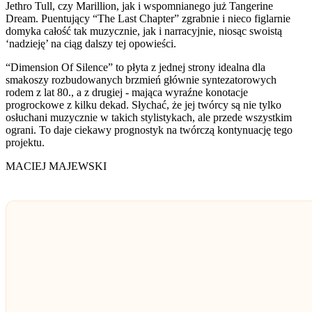
Jethro Tull, czy Marillion, jak i wspomnianego już Tangerine
Dream. Puentujący “The Last Chapter” zgrabnie i nieco figlarnie
domyka całość tak muzycznie, jak i narracyjnie, niosąc swoistą
‘nadzieję’ na ciąg dalszy tej opowieści.
“Dimension Of Silence” to płyta z jednej strony idealna dla
smakoszy rozbudowanych brzmień głównie syntezatorowych
rodem z lat 80., a z drugiej - mająca wyraźne konotacje
progrockowe z kilku dekad. Słychać, że jej twórcy są nie tylko
osłuchani muzycznie w takich stylistykach, ale przede wszystkim
ograni. To daje ciekawy prognostyk na twórczą kontynuację tego
projektu.
MACIEJ MAJEWSKI