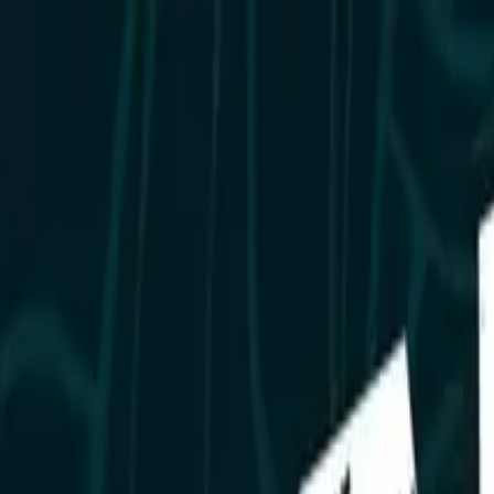
Newsy
Galerie
Wywiady
Recenzje
Promocja
Kon