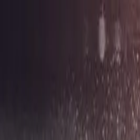
Newsy
Galerie
Wywiady
Recenzje
Promocja
Kon