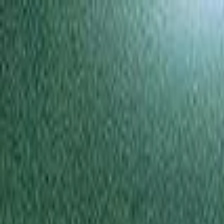
Newsy
Galerie
Wywiady
Recenzje
Promocja
Kon