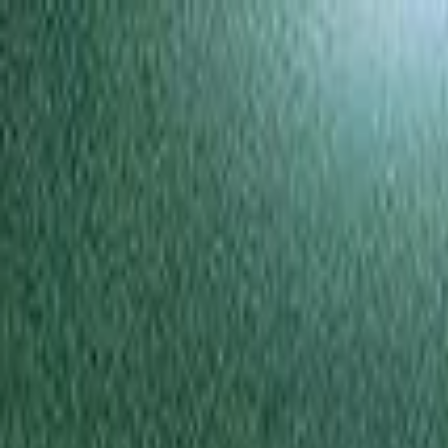
Newsy
Galerie
Wywiady
Recenzje
Promocja
Kon