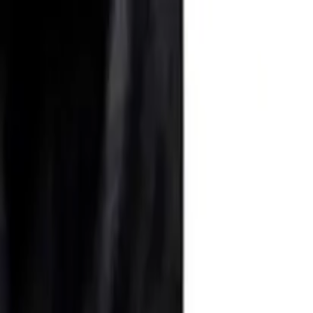
Newsy
Galerie
Wywiady
Recenzje
Promocja
Kon