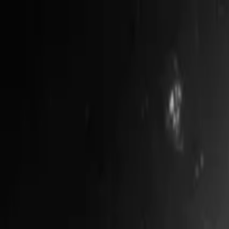
Newsy
Galerie
Wywiady
Recenzje
Promocja
Kon