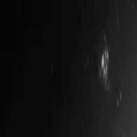
Newsy
Galerie
Wywiady
Recenzje
Promocja
Kon