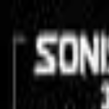
Newsy
Galerie
Wywiady
Recenzje
Promocja
Kon